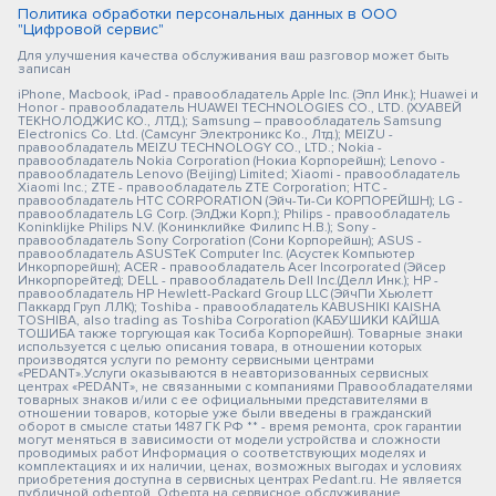
Политика обработки персональных данных в ООО
"Цифровой сервис"
Для улучшения качества обслуживания ваш разговор может быть
записан
iPhone, Macbook, iPad - правообладатель Apple Inc. (Эпл Инк.); Huawei и
Honor - правообладатель HUAWEI TECHNOLOGIES CO., LTD. (ХУАВЕЙ
ТЕКНОЛОДЖИС КО., ЛТД.); Samsung – правообладатель Samsung
Electronics Co. Ltd. (Самсунг Электроникс Ко., Лтд.); MEIZU -
правообладатель MEIZU TECHNOLOGY CO., LTD.; Nokia -
правообладатель Nokia Corporation (Нокиа Корпорейшн); Lenovo -
правообладатель Lenovo (Beijing) Limited; Xiaomi - правообладатель
Xiaomi Inc.; ZTE - правообладатель ZTE Corporation; HTC -
правообладатель HTC CORPORATION (Эйч-Ти-Си КОРПОРЕЙШН); LG -
правообладатель LG Corp. (ЭлДжи Корп.); Philips - правообладатель
Koninklijke Philips N.V. (Конинклийке Филипс Н.В.); Sony -
правообладатель Sony Corporation (Сони Корпорейшн); ASUS -
правообладатель ASUSTeK Computer Inc. (Асустек Компьютер
Инкорпорейшн); ACER - правообладатель Acer Incorporated (Эйсер
Инкорпорейтед); DELL - правообладатель Dell Inc.(Делл Инк.); HP -
правообладатель HP Hewlett-Packard Group LLC (ЭйчПи Хьюлетт
Паккард Груп ЛЛК); Toshiba - правообладатель KABUSHIKI KAISHA
TOSHIBA, also trading as Toshiba Corporation (КАБУШИКИ КАЙША
ТОШИБА также торгующая как Тосиба Корпорейшн). Товарные знаки
используется с целью описания товара, в отношении которых
производятся услуги по ремонту сервисными центрами
«PEDANT».Услуги оказываются в неавторизованных сервисных
центрах «PEDANT», не связанными с компаниями Правообладателями
товарных знаков и/или с ее официальными представителями в
отношении товаров, которые уже были введены в гражданский
оборот в смысле статьи 1487 ГК РФ ** - время ремонта, срок гарантии
могут меняться в зависимости от модели устройства и сложности
проводимых работ Информация о соответствующих моделях и
комплектациях и их наличии, ценах, возможных выгодах и условиях
приобретения доступна в сервисных центрах Pedant.ru. Не является
публичной офертой. Оферта на сервисное обслуживание