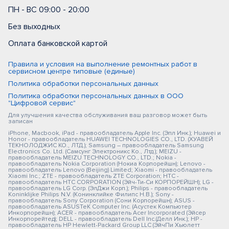
ПН - ВС 09:00 - 20:00
Без выходных
Оплата банковской картой
Правила и условия на выполнение ремонтных работ в
сервисном центре типовые (единые)
Политика обработки персональных данных
Политика обработки персональных данных в ООО
"Цифровой сервис"
Для улучшения качества обслуживания ваш разговор может быть
записан
iPhone, Macbook, iPad - правообладатель Apple Inc. (Эпл Инк.); Huawei и
Honor - правообладатель HUAWEI TECHNOLOGIES CO., LTD. (ХУАВЕЙ
ТЕКНОЛОДЖИС КО., ЛТД.); Samsung – правообладатель Samsung
Electronics Co. Ltd. (Самсунг Электроникс Ко., Лтд.); MEIZU -
правообладатель MEIZU TECHNOLOGY CO., LTD.; Nokia -
правообладатель Nokia Corporation (Нокиа Корпорейшн); Lenovo -
правообладатель Lenovo (Beijing) Limited; Xiaomi - правообладатель
Xiaomi Inc.; ZTE - правообладатель ZTE Corporation; HTC -
правообладатель HTC CORPORATION (Эйч-Ти-Си КОРПОРЕЙШН); LG -
правообладатель LG Corp. (ЭлДжи Корп.); Philips - правообладатель
Koninklijke Philips N.V. (Конинклийке Филипс Н.В.); Sony -
правообладатель Sony Corporation (Сони Корпорейшн); ASUS -
правообладатель ASUSTeK Computer Inc. (Асустек Компьютер
Инкорпорейшн); ACER - правообладатель Acer Incorporated (Эйсер
Инкорпорейтед); DELL - правообладатель Dell Inc.(Делл Инк.); HP -
правообладатель HP Hewlett-Packard Group LLC (ЭйчПи Хьюлетт