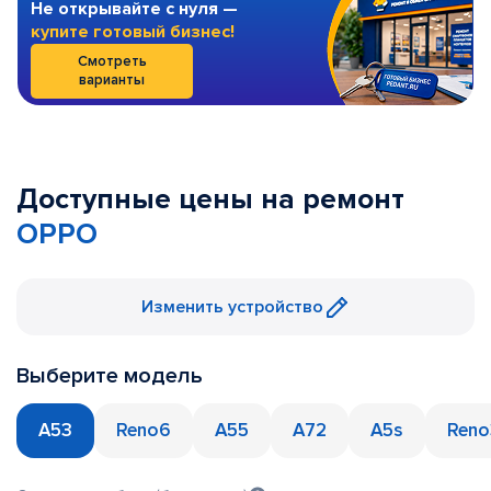
Не открывайте с нуля —
купите готовый бизнес!
Смотреть
варианты
Доступные цены на ремонт
OPPO
Изменить устройство
Выберите модель
A53
Reno6
A55
A72
A5s
Reno