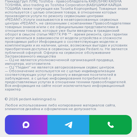
Паккард Груп ЛЛК); Toshiba - правообладатель KABUSHIKI KAISHA
TOSHIBA, also trading as Toshiba Corporation (КАБУШИКИ КАЙША
ТОШИБА также торгующая как Тосиба Корпорейшн). Товарные знаки
используется с целью описания товара, в отношении которых
производятся услуги по ремонту сервисными центрами
«PEDANT».Услуги оказываются в неавторизованных сервисных
центрах «PEDANT», не связанными с компаниями Правообладателями
товарных знаков и/или с ее официальными представителями в
отношении товаров, которые уже были введены в гражданский
оборот в смысле статьи 1487 ГК РФ ** - время ремонта, срок гарантии
могут меняться в зависимости от модели устройства и сложности
проводимых работ Информация о соответствующих моделях и
комплектациях и их наличии, ценах, возможных выгодах и условиях
приобретения доступна в сервисных центрах Pedant.ru. Не является
публичной офертой. Оферта на сервисное обслуживание
Застрахованного имущества
— СЦ не является уполномоченной организацией продавца,
импортера, изготовителя.
— СЦ "Педант" не является авторизованным сервис центром.
— Обозначение используется не с целью индивидуализации
соответствующих услуг по ремонту и введения посетителей в
заблуждение, а с целью информирования потребителей о
предоставляемых услугах в отношении техники правообладателей.
Вся информация на сайте носит исключительно информационный
характер.
© 2026 pedant-kaliningrad.ru
Любое использование либо копирование материалов сайта,
элементов дизайна и оформления не допускается.