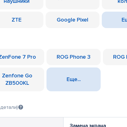
наушники
ко
ZTE
Google Pixel
Ещ
ZenFone 7 Pro
ROG Phone 3
ROG 
Zenfone Go
Еще...
ZB500KL
 детали)
Замена экрана