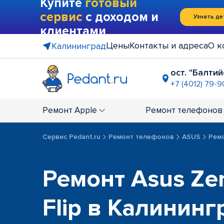
Купите
готовый
сервис
с доходом и
Узнать де
клиентами
Цены
Контакты и адреса
О к
Калининград
ост. "Балти
+7 (4012) 79-
пересечен
+7 (4012) 61
Ремонт
Apple
Ремонт
телефонов
Сервис Pedant.ru
Ремонт телефонов
ASUS
Ремо
Ремонт Asus Ze
Flip в Калининг