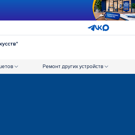
кусств"
 апреля"
шетов
Ремонт
других устройств