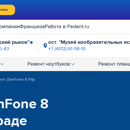
тали
омпании
Франшиза
Работа в Pedant.ru
йский рынок"
ост. "Музей изобразительных ис
90-43
+7 (4012) 61-58-10
ие Ленинский-Театральная
"Мини Рынок на 9
-57-59
+7 (4012) 79-91-43
Ремонт
ноутбуков
Ремонт
план
нт ZenFone 8 Flip
nFone 8
раде