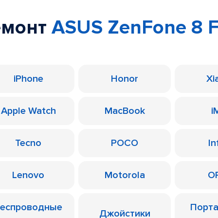
емонт
ASUS ZenFone 8 F
iPhone
Honor
Xi
Apple Watch
MacBook
i
Tecno
POCO
In
Lenovo
Motorola
O
еспроводные
Порт
Джойстики