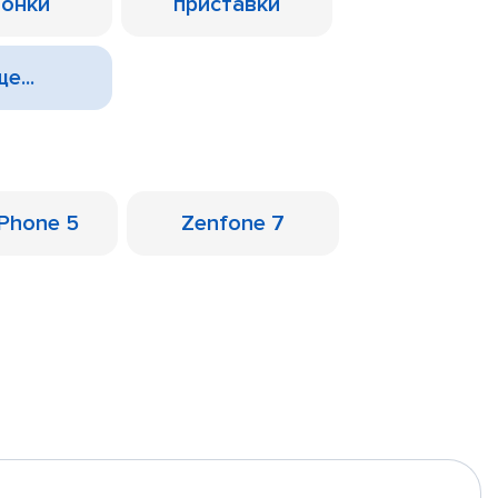
лонки
приставки
е...
Phone 5
Zenfone 7