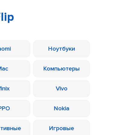
lip
aomi
Ноутбуки
Mac
Компьютеры
finix
Vivo
PPO
Nokia
ативные
Игровые