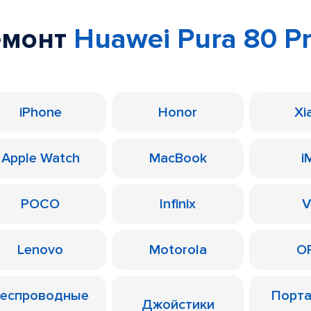
емонт
Huawei Pura 80 P
iPhone
Honor
Xi
Apple Watch
MacBook
i
POCO
Infinix
V
Lenovo
Motorola
O
еспроводные
Порт
Джойстики