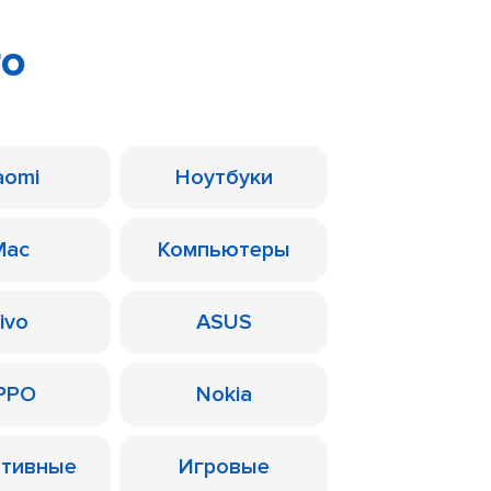
ro
aomi
Ноутбуки
Mac
Компьютеры
ivo
ASUS
PPO
Nokia
ативные
Игровые