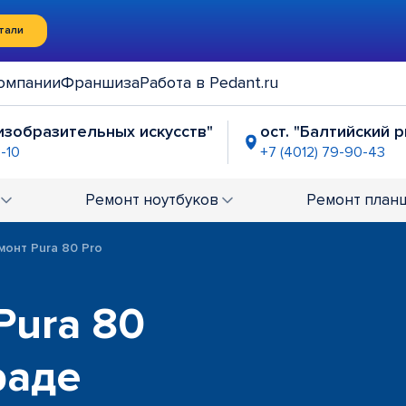
тали
омпании
Франшиза
Работа в Pedant.ru
 изобразительных искусств"
ост. "Балтийский 
8-10
+7 (4012) 79-90-43
ок на 9 апреля"
пересечение Ленинский-Те
-91-43
+7 (4012) 61-57-59
Ремонт
ноутбуков
Ремонт
план
монт Pura 80 Pro
Pura 80
раде