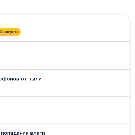
0 августа
рофонов от пыли
 попадания влаги