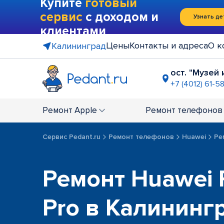
Купите
готовый
сервис
с доходом и
Узнать де
клиентами
Цены
Контакты и адреса
О к
Калининград
ост. "Музей
+7 (4012) 61-5
"Мини Рын
+7 (4012) 79
Ремонт
Apple
Ремонт
телефонов
Сервис Pedant.ru
Ремонт телефонов
Huawei
Ре
Ремонт Huawei 
Pro в Калининг