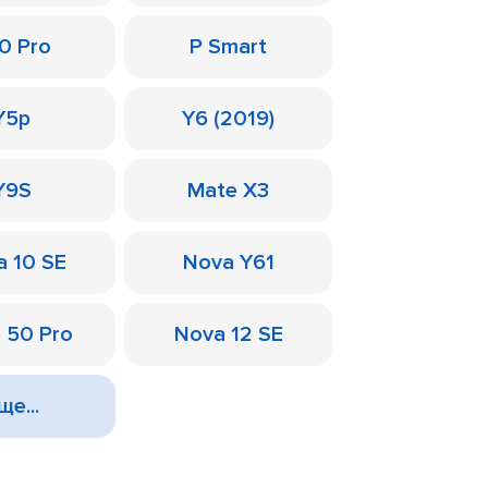
0 Pro
P Smart
Y5p
Y6 (2019)
Y9S
Mate X3
a 10 SE
Nova Y61
 50 Pro
Nova 12 SE
ще...