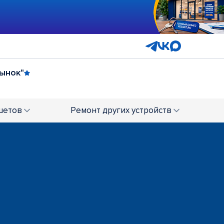
рынок"
атральная
шетов
Ремонт
других устройств