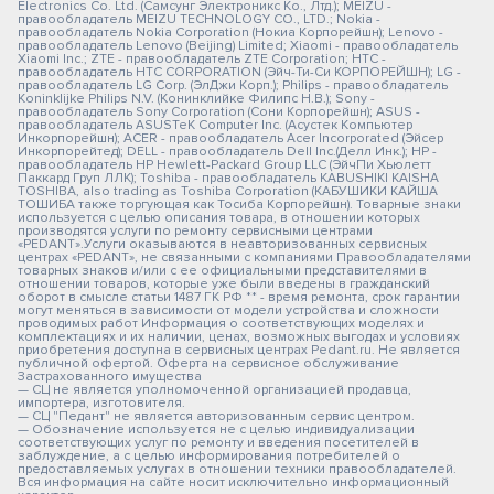
Electronics Co. Ltd. (Самсунг Электроникс Ко., Лтд.); MEIZU -
правообладатель MEIZU TECHNOLOGY CO., LTD.; Nokia -
правообладатель Nokia Corporation (Нокиа Корпорейшн); Lenovo -
правообладатель Lenovo (Beijing) Limited; Xiaomi - правообладатель
Xiaomi Inc.; ZTE - правообладатель ZTE Corporation; HTC -
правообладатель HTC CORPORATION (Эйч-Ти-Си КОРПОРЕЙШН); LG -
правообладатель LG Corp. (ЭлДжи Корп.); Philips - правообладатель
Koninklijke Philips N.V. (Конинклийке Филипс Н.В.); Sony -
правообладатель Sony Corporation (Сони Корпорейшн); ASUS -
правообладатель ASUSTeK Computer Inc. (Асустек Компьютер
Инкорпорейшн); ACER - правообладатель Acer Incorporated (Эйсер
Инкорпорейтед); DELL - правообладатель Dell Inc.(Делл Инк.); HP -
правообладатель HP Hewlett-Packard Group LLC (ЭйчПи Хьюлетт
Паккард Груп ЛЛК); Toshiba - правообладатель KABUSHIKI KAISHA
TOSHIBA, also trading as Toshiba Corporation (КАБУШИКИ КАЙША
ТОШИБА также торгующая как Тосиба Корпорейшн). Товарные знаки
используется с целью описания товара, в отношении которых
производятся услуги по ремонту сервисными центрами
«PEDANT».Услуги оказываются в неавторизованных сервисных
центрах «PEDANT», не связанными с компаниями Правообладателями
товарных знаков и/или с ее официальными представителями в
отношении товаров, которые уже были введены в гражданский
оборот в смысле статьи 1487 ГК РФ ** - время ремонта, срок гарантии
могут меняться в зависимости от модели устройства и сложности
проводимых работ Информация о соответствующих моделях и
комплектациях и их наличии, ценах, возможных выгодах и условиях
приобретения доступна в сервисных центрах Pedant.ru. Не является
публичной офертой. Оферта на сервисное обслуживание
Застрахованного имущества
— СЦ не является уполномоченной организацией продавца,
импортера, изготовителя.
— СЦ "Педант" не является авторизованным сервис центром.
— Обозначение используется не с целью индивидуализации
соответствующих услуг по ремонту и введения посетителей в
заблуждение, а с целью информирования потребителей о
предоставляемых услугах в отношении техники правообладателей.
Вся информация на сайте носит исключительно информационный