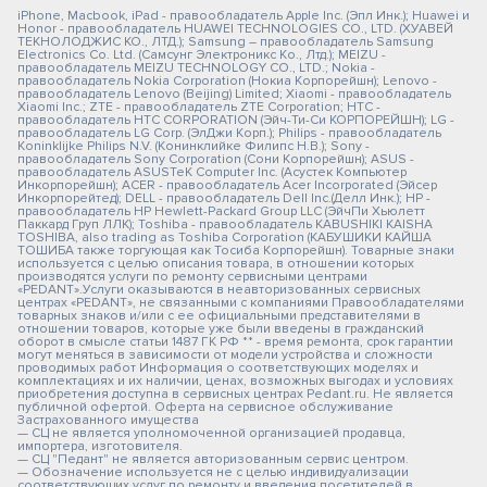
iPhone, Macbook, iPad - правообладатель Apple Inc. (Эпл Инк.); Huawei и
Honor - правообладатель HUAWEI TECHNOLOGIES CO., LTD. (ХУАВЕЙ
ТЕКНОЛОДЖИС КО., ЛТД.); Samsung – правообладатель Samsung
Electronics Co. Ltd. (Самсунг Электроникс Ко., Лтд.); MEIZU -
правообладатель MEIZU TECHNOLOGY CO., LTD.; Nokia -
правообладатель Nokia Corporation (Нокиа Корпорейшн); Lenovo -
правообладатель Lenovo (Beijing) Limited; Xiaomi - правообладатель
Xiaomi Inc.; ZTE - правообладатель ZTE Corporation; HTC -
правообладатель HTC CORPORATION (Эйч-Ти-Си КОРПОРЕЙШН); LG -
правообладатель LG Corp. (ЭлДжи Корп.); Philips - правообладатель
Koninklijke Philips N.V. (Конинклийке Филипс Н.В.); Sony -
правообладатель Sony Corporation (Сони Корпорейшн); ASUS -
правообладатель ASUSTeK Computer Inc. (Асустек Компьютер
Инкорпорейшн); ACER - правообладатель Acer Incorporated (Эйсер
Инкорпорейтед); DELL - правообладатель Dell Inc.(Делл Инк.); HP -
правообладатель HP Hewlett-Packard Group LLC (ЭйчПи Хьюлетт
Паккард Груп ЛЛК); Toshiba - правообладатель KABUSHIKI KAISHA
TOSHIBA, also trading as Toshiba Corporation (КАБУШИКИ КАЙША
ТОШИБА также торгующая как Тосиба Корпорейшн). Товарные знаки
используется с целью описания товара, в отношении которых
производятся услуги по ремонту сервисными центрами
«PEDANT».Услуги оказываются в неавторизованных сервисных
центрах «PEDANT», не связанными с компаниями Правообладателями
товарных знаков и/или с ее официальными представителями в
отношении товаров, которые уже были введены в гражданский
оборот в смысле статьи 1487 ГК РФ ** - время ремонта, срок гарантии
могут меняться в зависимости от модели устройства и сложности
проводимых работ Информация о соответствующих моделях и
комплектациях и их наличии, ценах, возможных выгодах и условиях
приобретения доступна в сервисных центрах Pedant.ru. Не является
публичной офертой. Оферта на сервисное обслуживание
Застрахованного имущества
— СЦ не является уполномоченной организацией продавца,
импортера, изготовителя.
— СЦ "Педант" не является авторизованным сервис центром.
— Обозначение используется не с целью индивидуализации
соответствующих услуг по ремонту и введения посетителей в