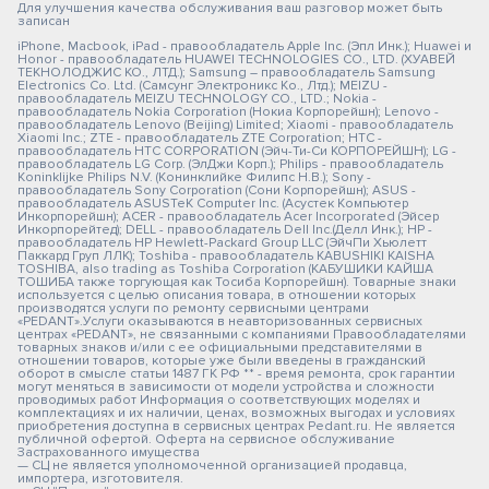
Для улучшения качества обслуживания ваш разговор может быть
записан
iPhone, Macbook, iPad - правообладатель Apple Inc. (Эпл Инк.); Huawei и
Honor - правообладатель HUAWEI TECHNOLOGIES CO., LTD. (ХУАВЕЙ
ТЕКНОЛОДЖИС КО., ЛТД.); Samsung – правообладатель Samsung
Electronics Co. Ltd. (Самсунг Электроникс Ко., Лтд.); MEIZU -
правообладатель MEIZU TECHNOLOGY CO., LTD.; Nokia -
правообладатель Nokia Corporation (Нокиа Корпорейшн); Lenovo -
правообладатель Lenovo (Beijing) Limited; Xiaomi - правообладатель
Xiaomi Inc.; ZTE - правообладатель ZTE Corporation; HTC -
правообладатель HTC CORPORATION (Эйч-Ти-Си КОРПОРЕЙШН); LG -
правообладатель LG Corp. (ЭлДжи Корп.); Philips - правообладатель
Koninklijke Philips N.V. (Конинклийке Филипс Н.В.); Sony -
правообладатель Sony Corporation (Сони Корпорейшн); ASUS -
правообладатель ASUSTeK Computer Inc. (Асустек Компьютер
Инкорпорейшн); ACER - правообладатель Acer Incorporated (Эйсер
Инкорпорейтед); DELL - правообладатель Dell Inc.(Делл Инк.); HP -
правообладатель HP Hewlett-Packard Group LLC (ЭйчПи Хьюлетт
Паккард Груп ЛЛК); Toshiba - правообладатель KABUSHIKI KAISHA
TOSHIBA, also trading as Toshiba Corporation (КАБУШИКИ КАЙША
ТОШИБА также торгующая как Тосиба Корпорейшн). Товарные знаки
используется с целью описания товара, в отношении которых
производятся услуги по ремонту сервисными центрами
«PEDANT».Услуги оказываются в неавторизованных сервисных
центрах «PEDANT», не связанными с компаниями Правообладателями
товарных знаков и/или с ее официальными представителями в
отношении товаров, которые уже были введены в гражданский
оборот в смысле статьи 1487 ГК РФ ** - время ремонта, срок гарантии
могут меняться в зависимости от модели устройства и сложности
проводимых работ Информация о соответствующих моделях и
комплектациях и их наличии, ценах, возможных выгодах и условиях
приобретения доступна в сервисных центрах Pedant.ru. Не является
публичной офертой. Оферта на сервисное обслуживание
Застрахованного имущества
— СЦ не является уполномоченной организацией продавца,
импортера, изготовителя.