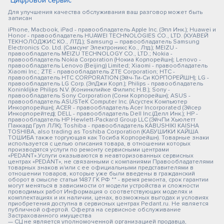
"Цифровой сервис"
Для улучшения качества обслуживания ваш разговор может быть
записан
iPhone, Macbook, iPad - правообладатель Apple Inc. (Эпл Инк.); Huawei и
Honor - правообладатель HUAWEI TECHNOLOGIES CO., LTD. (ХУАВЕЙ
ТЕКНОЛОДЖИС КО., ЛТД.); Samsung – правообладатель Samsung
Electronics Co. Ltd. (Самсунг Электроникс Ко., Лтд.); MEIZU -
правообладатель MEIZU TECHNOLOGY CO., LTD.; Nokia -
правообладатель Nokia Corporation (Нокиа Корпорейшн); Lenovo -
правообладатель Lenovo (Beijing) Limited; Xiaomi - правообладатель
Xiaomi Inc.; ZTE - правообладатель ZTE Corporation; HTC -
правообладатель HTC CORPORATION (Эйч-Ти-Си КОРПОРЕЙШН); LG -
правообладатель LG Corp. (ЭлДжи Корп.); Philips - правообладатель
Koninklijke Philips N.V. (Конинклийке Филипс Н.В.); Sony -
правообладатель Sony Corporation (Сони Корпорейшн); ASUS -
правообладатель ASUSTeK Computer Inc. (Асустек Компьютер
Инкорпорейшн); ACER - правообладатель Acer Incorporated (Эйсер
Инкорпорейтед); DELL - правообладатель Dell Inc.(Делл Инк.); HP -
правообладатель HP Hewlett-Packard Group LLC (ЭйчПи Хьюлетт
Паккард Груп ЛЛК); Toshiba - правообладатель KABUSHIKI KAISHA
TOSHIBA, also trading as Toshiba Corporation (КАБУШИКИ КАЙША
ТОШИБА также торгующая как Тосиба Корпорейшн). Товарные знаки
используется с целью описания товара, в отношении которых
производятся услуги по ремонту сервисными центрами
«PEDANT».Услуги оказываются в неавторизованных сервисных
центрах «PEDANT», не связанными с компаниями Правообладателями
товарных знаков и/или с ее официальными представителями в
отношении товаров, которые уже были введены в гражданский
оборот в смысле статьи 1487 ГК РФ ** - время ремонта, срок гарантии
могут меняться в зависимости от модели устройства и сложности
проводимых работ Информация о соответствующих моделях и
комплектациях и их наличии, ценах, возможных выгодах и условиях
приобретения доступна в сервисных центрах Pedant.ru. Не является
публичной офертой. Оферта на сервисное обслуживание
Застрахованного имущества
— СЦ не является уполномоченной организацией продавца,