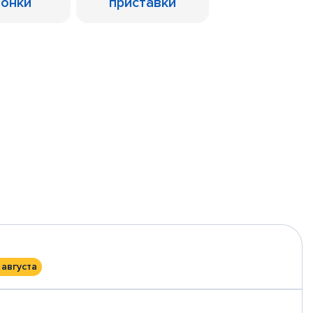
лонки
приставки
 августа