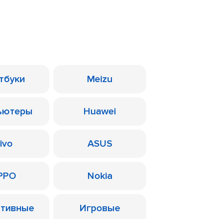
тбуки
Meizu
ьютеры
Huawei
ivo
ASUS
PPO
Nokia
ативные
Игровые