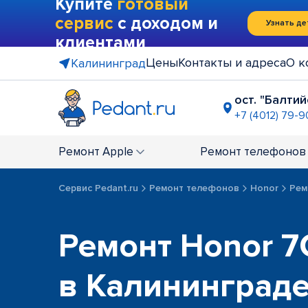
Купите
готовый
сервис
с доходом и
Узнать де
клиентами
Цены
Контакты и адреса
О к
Калининград
ост. "Балти
+7 (4012) 79-
ост. "Муз
+7 (4012) 61
Ремонт
Apple
Ремонт
телефонов
Сервис Pedant.ru
Ремонт телефонов
Honor
Рем
Ремонт Honor 7C
в Калининград