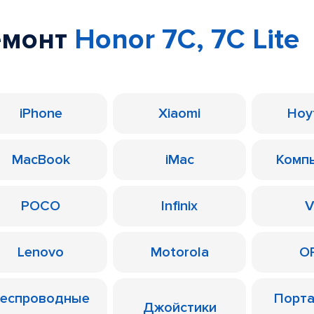
емонт
Honor 7C, 7C Lite
iPhone
Xiaomi
Ноу
MacBook
iMac
Комп
POCO
Infinix
V
Lenovo
Motorola
O
еспроводные
Порт
Джойстики