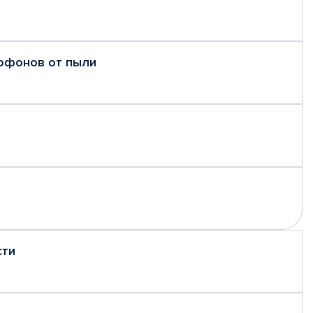
рофонов от пыли
сти