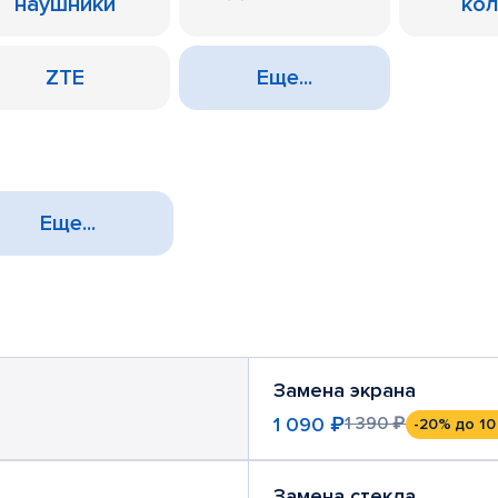
наушники
ко
ZTE
Еще...
Еще...
Замена экрана
1 090 ₽
1 390 ₽
-20%
до 10
Замена стекла