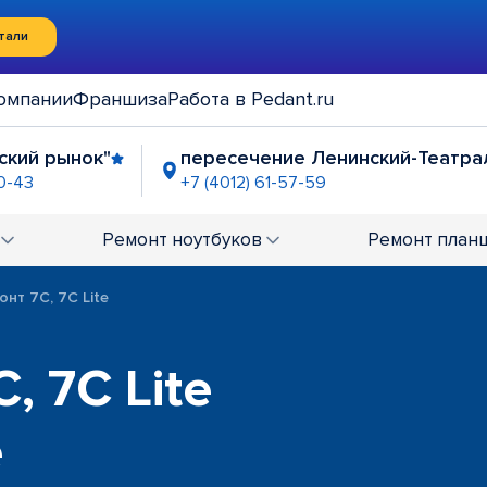
тали
омпании
Франшиза
Работа в Pedant.ru
йский рынок"
пересечение Ленинский-Театра
90-43
+7 (4012) 61-57-59
ей изобразительных искусств"
-58-10
Ремонт
ноутбуков
Ремонт
план
онт 7C, 7C Lite
, 7C Lite
е