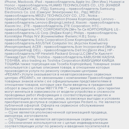
iPhone, Macbook, iPad - правообладатель Apple Inc. (Эпл Инк.); Huawei и
Honor - правообладатель HUAWEI TECHNOLOGIES CO., LTD. (ХУАВЕЙ
ТЕКНОЛОДЖИС КО., ЛТД.); Samsung – правообладатель Samsung
Electronics Co. Ltd. (Самсунг Электроникс Ко., Лтд.); MEIZU -
правообладатель MEIZU TECHNOLOGY CO., LTD.; Nokia -
правообладатель Nokia Corporation (Нокиа Корпорейшн); Lenovo -
правообладатель Lenovo (Beijing) Limited; Xiaomi - правообладатель
Xiaomi Inc.; ZTE - правообладатель ZTE Corporation; HTC -
правообладатель HTC CORPORATION (Эйч-Ти-Си КОРПОРЕЙШН); LG -
правообладатель LG Corp. (ЭлДжи Корп.); Philips - правообладатель
Koninklijke Philips N.V. (Конинклийке Филипс Н.В.); Sony -
правообладатель Sony Corporation (Сони Корпорейшн); ASUS -
правообладатель ASUSTeK Computer Inc. (Асустек Компьютер
Инкорпорейшн); ACER - правообладатель Acer Incorporated (Эйсер
Инкорпорейтед); DELL - правообладатель Dell Inc.(Делл Инк.); HP -
правообладатель HP Hewlett-Packard Group LLC (ЭйчПи Хьюлетт
Паккард Груп ЛЛК); Toshiba - правообладатель KABUSHIKI KAISHA
TOSHIBA, also trading as Toshiba Corporation (КАБУШИКИ КАЙША
ТОШИБА также торгующая как Тосиба Корпорейшн). Товарные знаки
используется с целью описания товара, в отношении которых
производятся услуги по ремонту сервисными центрами
«PEDANT».Услуги оказываются в неавторизованных сервисных
центрах «PEDANT», не связанными с компаниями Правообладателями
товарных знаков и/или с ее официальными представителями в
отношении товаров, которые уже были введены в гражданский
оборот в смысле статьи 1487 ГК РФ ** - время ремонта, срок гарантии
могут меняться в зависимости от модели устройства и сложности
проводимых работ Информация о соответствующих моделях и
комплектациях и их наличии, ценах, возможных выгодах и условиях
приобретения доступна в сервисных центрах Pedant.ru. Не является
публичной офертой. Оферта на сервисное обслуживание
Застрахованного имущества
— СЦ не является уполномоченной организацией продавца,
импортера, изготовителя.
— СЦ "Педант" не является авторизованным сервис центром.
— Обозначение используется не с целью индивидуализации
соответствующих услуг по ремонту и введения посетителей в