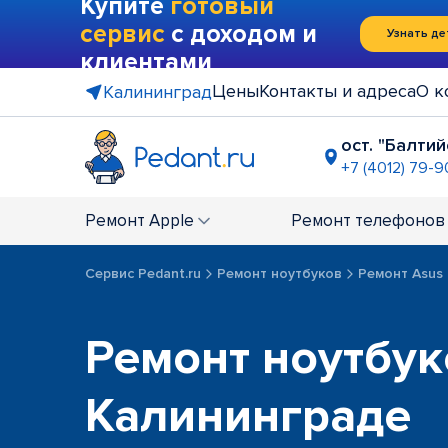
Купите
готовый
сервис
с доходом и
Узнать де
клиентами
Цены
Контакты и адреса
О к
Калининград
ост. "Балти
+7 (4012) 79-
пересечен
+7 (4012) 61
Ремонт
Apple
Ремонт
телефонов
Сервис Pedant.ru
Ремонт ноутбуков
Ремонт Asus
Ремонт ноутбук
Калининграде