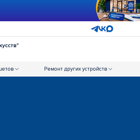
кусств"
 апреля"
шетов
Ремонт
других устройств