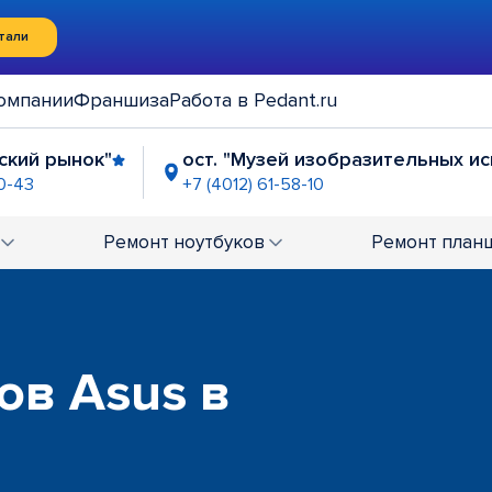
тали
омпании
Франшиза
Работа в Pedant.ru
йский рынок"
ост. "Музей изобразительных ис
90-43
+7 (4012) 61-58-10
ие Ленинский-Театральная
"Мини Рынок на 9
-57-59
+7 (4012) 79-91-43
Ремонт
ноутбуков
Ремонт
план
ов Asus в