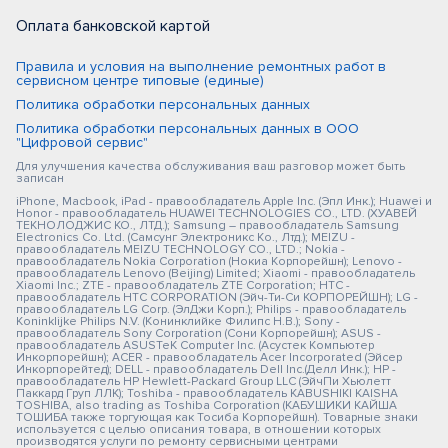
Оплата банковской картой
Правила и условия на выполнение ремонтных работ в
сервисном центре типовые (единые)
Политика обработки персональных данных
Политика обработки персональных данных в ООО
"Цифровой сервис"
Для улучшения качества обслуживания ваш разговор может быть
записан
iPhone, Macbook, iPad - правообладатель Apple Inc. (Эпл Инк.); Huawei и
Honor - правообладатель HUAWEI TECHNOLOGIES CO., LTD. (ХУАВЕЙ
ТЕКНОЛОДЖИС КО., ЛТД.); Samsung – правообладатель Samsung
Electronics Co. Ltd. (Самсунг Электроникс Ко., Лтд.); MEIZU -
правообладатель MEIZU TECHNOLOGY CO., LTD.; Nokia -
правообладатель Nokia Corporation (Нокиа Корпорейшн); Lenovo -
правообладатель Lenovo (Beijing) Limited; Xiaomi - правообладатель
Xiaomi Inc.; ZTE - правообладатель ZTE Corporation; HTC -
правообладатель HTC CORPORATION (Эйч-Ти-Си КОРПОРЕЙШН); LG -
правообладатель LG Corp. (ЭлДжи Корп.); Philips - правообладатель
Koninklijke Philips N.V. (Конинклийке Филипс Н.В.); Sony -
правообладатель Sony Corporation (Сони Корпорейшн); ASUS -
правообладатель ASUSTeK Computer Inc. (Асустек Компьютер
Инкорпорейшн); ACER - правообладатель Acer Incorporated (Эйсер
Инкорпорейтед); DELL - правообладатель Dell Inc.(Делл Инк.); HP -
правообладатель HP Hewlett-Packard Group LLC (ЭйчПи Хьюлетт
Паккард Груп ЛЛК); Toshiba - правообладатель KABUSHIKI KAISHA
TOSHIBA, also trading as Toshiba Corporation (КАБУШИКИ КАЙША
ТОШИБА также торгующая как Тосиба Корпорейшн). Товарные знаки
используется с целью описания товара, в отношении которых
производятся услуги по ремонту сервисными центрами