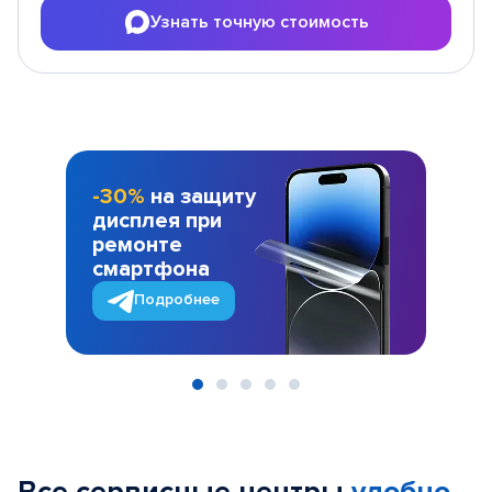
Узнать точную стоимость
-30%
на защиту
дисплея при
ремонте
смартфона
Подробнее
Item
1
of
5