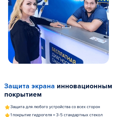
Item
1
of
Защита экрана
инновационным
5
покрытием
Защита для любого устройства со всех сторон
1 покрытие гидрогеля = 3-5 стандартных стекол